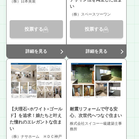
（株）日本美装
い
（株）スペースツーワン
投票する
投票する
詳細を見る
詳細を見る
【大理石×ホワイト×ゴール
耐震リフォームで守る安
ド】を追求！娘たちと叶え
心、次世代へつなぐ住まい
た憧れのエレガントな住ま
株式会社スイコー一級建築士事
い
務所
（株）ナサホーム ＨＤＣ神戸