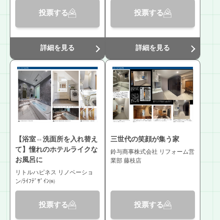
投票する
投票する
詳細を見る
詳細を見る
【浴室⇔洗面所を入れ替え
三世代の笑顔が集う家
て】憧れのホテルライクな
鈴与商事株式会社 リフォーム営
お風呂に
業部 藤枝店
リトルハピネス リノベーショ
ン/ﾗｲﾌﾃﾞｻﾞｲﾝ㈱
投票する
投票する