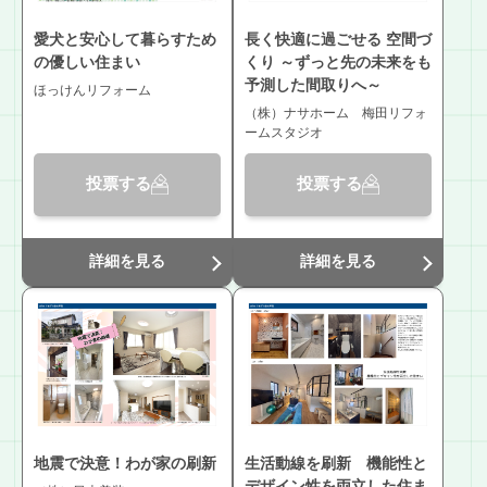
愛犬と安心して暮らすため
長く快適に過ごせる 空間づ
の優しい住まい
くり ～ずっと先の未来をも
予測した間取りへ～
ほっけんリフォーム
（株）ナサホーム 梅田リフォ
ームスタジオ
投票する
投票する
詳細を見る
詳細を見る
地震で決意！わが家の刷新
生活動線を刷新 機能性と
デザイン性を両立した住ま