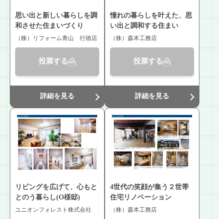
思い出と新しい暮らしを調
憧れの暮らしを叶えた、思
和させた住まいづくり
い出と調和する住まい
（株）リフォーム青山 行徳店
（株）森本工務店
投票する
投票する
詳細を見る
詳細を見る
リビングを広げて、心もと
4世代の笑顔が集う２世帯
とのう暮らし(O様邸)
住宅リノベーション
ユニオンフォレスト株式会社
（株）森本工務店