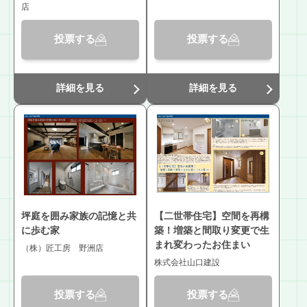
店
投票する
投票する
詳細を見る
詳細を見る
坪庭を囲み家族の記憶と共
【二世帯住宅】空間を再構
に歩む家
築！増築と間取り変更で生
まれ変わったお住まい
（株）匠工房 野洲店
株式会社山口建設
投票する
投票する