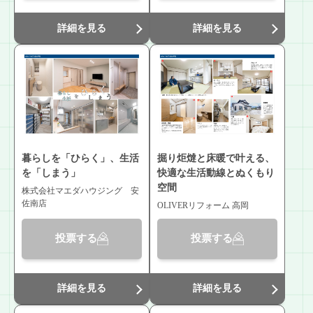
詳細を見る
詳細を見る
暮らしを「ひらく」、生活
掘り炬燵と床暖で叶える、
を「しまう」
快適な生活動線とぬくもり
空間
株式会社マエダハウジング 安
佐南店
OLIVERリフォーム 高岡
投票する
投票する
詳細を見る
詳細を見る