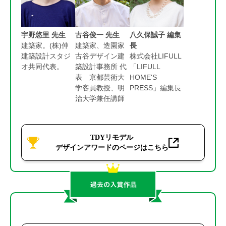
宇野悠里 先生
古谷俊一 先生
八久保誠子 編集
建築家。(株)仲
建築家、造園家
長
建築設計スタジ
古谷デザイン建
株式会社LIFULL
オ共同代表。
築設計事務所 代
「LIFULL
表 京都芸術大
HOME'S
学客員教授、明
PRESS」編集長
治大学兼任講師
TDYリモデル
デザインアワードのページはこちら