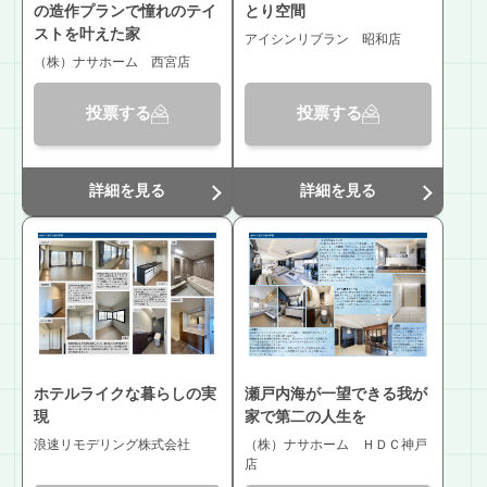
の造作プランで憧れのテイ
とり空間
ストを叶えた家
アイシンリブラン 昭和店
（株）ナサホーム 西宮店
投票する
投票する
詳細を見る
詳細を見る
ホテルライクな暮らしの実
瀬戸内海が一望できる我が
現
家で第二の人生を
浪速リモデリング株式会社
（株）ナサホーム ＨＤＣ神戸
店